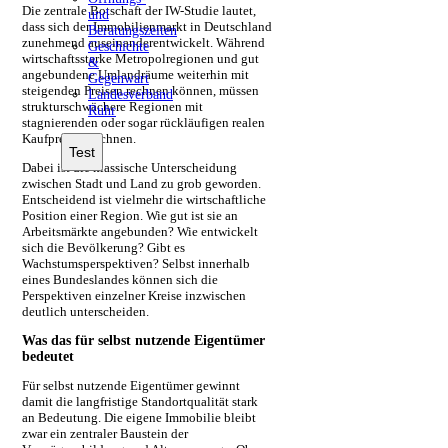
Die zentrale Botschaft der IW-Studie lautet,
und
dass sich der Immobilienmarkt in Deutschland
Beratungszeiten
zunehmend auseinanderentwickelt. Während
Geschichte
wirtschaftsstarke Metropolregionen und gut
&
angebundene Umlandräume weiterhin mit
Gegenwart
steigenden Preisen rechnen können, müssen
Landesverband
strukturschwächere Regionen mit
Ruhr
stagnierenden oder sogar rückläufigen realen
Kaufpreisen rechnen.
Dabei ist die klassische Unterscheidung
zwischen Stadt und Land zu grob geworden.
Entscheidend ist vielmehr die wirtschaftliche
Position einer Region. Wie gut ist sie an
Arbeitsmärkte angebunden? Wie entwickelt
sich die Bevölkerung? Gibt es
Wachstumsperspektiven? Selbst innerhalb
eines Bundeslandes können sich die
Perspektiven einzelner Kreise inzwischen
deutlich unterscheiden.
Was das für selbst nutzende Eigentümer
bedeutet
Für selbst nutzende Eigentümer gewinnt
damit die langfristige Standortqualität stark
an Bedeutung. Die eigene Immobilie bleibt
zwar ein zentraler Baustein der