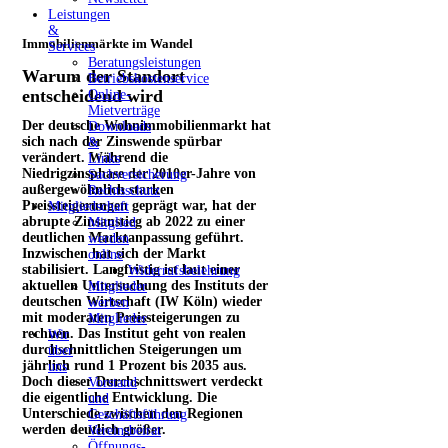
Leistungen
&
Immobilienmärkte im Wandel
Services
Beratungsleistungen
Warum der Standort
Betriebskostenservice
entscheidend wird
Online-
Mietverträge
Der deutsche Wohnimmobilienmarkt hat
Downloads
sich nach der Zinswende spürbar
&
verändert. Während die
Links
Niedrigzinsphase der 2010er-Jahre von
Sachversicherung
außergewöhnlich starken
Rechtsschutz
Preissteigerungen geprägt war, hat der
Mitgliedschaft
abrupte Zinsanstieg ab 2022 zu einer
Mitglied
deutlichen Marktanpassung geführt.
werden
Inzwischen hat sich der Markt
online
stabilisiert. Langfristig ist laut einer
Widerrufsbelehrung
aktuellen Untersuchung des Instituts der
Mitglieder
deutschen Wirtschaft (IW Köln) wieder
werben
mit moderaten Preissteigerungen zu
Mitglieder
rechnen. Das Institut geht von realen
Wir
durchschnittlichen Steigerungen um
über
jährlich rund 1 Prozent bis 2035 aus.
uns
Doch dieser Durchschnittswert verdeckt
Vorstand
die eigentliche Entwicklung. Die
und
Unterschiede zwischen den Regionen
Geschäftsführung
werden deutlich größer.
Vereinsbeirat
Öffnungs-